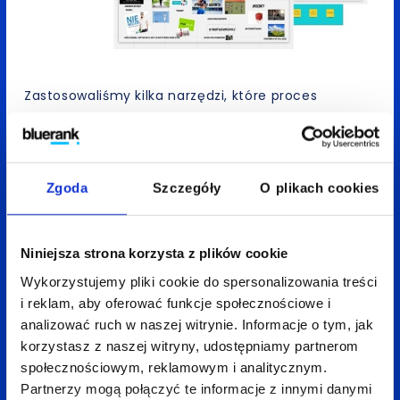
Zastosowaliśmy kilka narzędzi, które proces
oferuje. Bardzo istotne jest dla nas to,
by nie tylko pracować technikami podczas
warsztatów. Dbamy też o to, by nauczyć
Zgoda
Szczegóły
O plikach cookies
Uczestników tych technik – tak, by mogli
je stosować w swoich codziennych wyzwaniach
biznesowych.
Niniejsza strona korzysta z plików cookie
Wykorzystujemy pliki cookie do spersonalizowania treści
Finalnie wypracowaliśmy ok. 30 rozwiązań,
i reklam, aby oferować funkcje społecznościowe i
pomysłów działań w obszarze PR i komunikacji.
analizować ruch w naszej witrynie. Informacje o tym, jak
Dwa wiodące pomysły dopracowaliśmy, określając
korzystasz z naszej witryny, udostępniamy partnerom
szczegółowo cel, grupę docelową, kanały
społecznościowym, reklamowym i analitycznym.
komunikacji i key messages.
Partnerzy mogą połączyć te informacje z innymi danymi