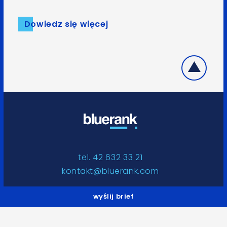
Dowiedz się więcej
tel. 42 632 33 21
kontakt@bluerank.com
Bluerank Sp. z o. o.,
wyślij brief
al. Piłsudskiego 87, 92-332 Łódź