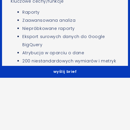
Kluczowe cechy/funkcje
Raporty
Zaawansowana analiza
Niepróbkowane raporty
Eksport surowych danych do Google
BigQuery
Atrybucja w oparciu o dane
200 niestandardowych wymiarów i metryk
Integracja z Google Ads oraz Display &
wyślij brief
Video 360
Integracja z Salesforce
Nasze usługi
Sprzedaż licencji Google Analytics 360
Audyt wdrożenia i konfiguracji konta
Realizacja kompleksowych wdrożeń