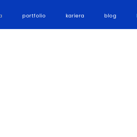
a
portfolio
kariera
blog