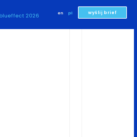
wyślij brief
en
pl
blueffect 2026