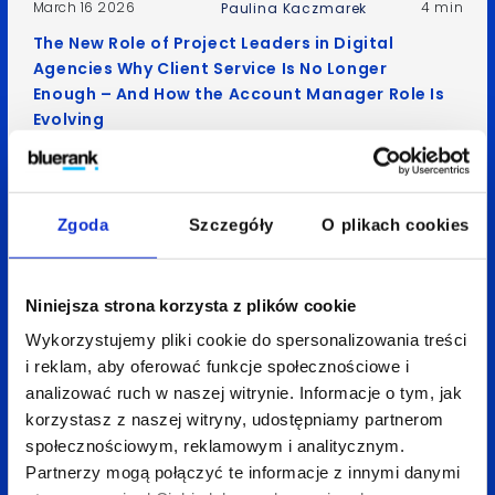
March 16 2026
4 min
Paulina Kaczmarek
The New Role of Project Leaders in Digital
Agencies Why Client Service Is No Longer
Enough – And How the Account Manager Role Is
Evolving
Zgoda
Szczegóły
O plikach cookies
Niniejsza strona korzysta z plików cookie
Wykorzystujemy pliki cookie do spersonalizowania treści
i reklam, aby oferować funkcje społecznościowe i
analizować ruch w naszej witrynie. Informacje o tym, jak
korzystasz z naszej witryny, udostępniamy partnerom
January 4 2024
2 min
Patrycja Tomczak
społecznościowym, reklamowym i analitycznym.
Partnerzy mogą połączyć te informacje z innymi danymi
Top SEO trends in 2024 in SEO Director’s eyes