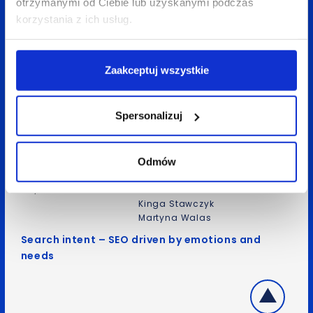
otrzymanymi od Ciebie lub uzyskanymi podczas
korzystania z ich usług.
Zaakceptuj wszystkie
Spersonalizuj
Odmów
July 7 2021
15 min
Piotr Matusiak
Kinga Stawczyk
Martyna Walas
Search intent – SEO driven by emotions and
needs