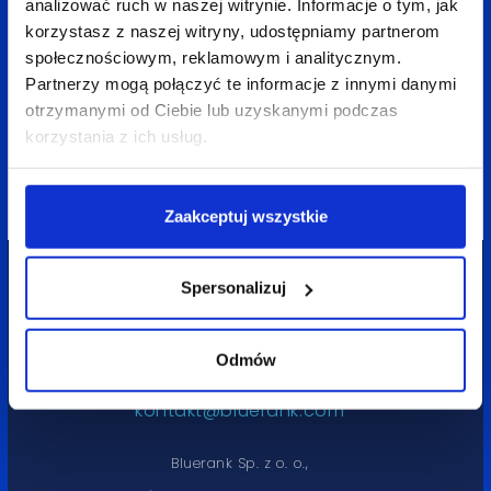
analizować ruch w naszej witrynie. Informacje o tym, jak
korzystasz z naszej witryny, udostępniamy partnerom
społecznościowym, reklamowym i analitycznym.
December 30 2020
4 min
Rafał Przepióra
Partnerzy mogą połączyć te informacje z innymi danymi
Comparison of data-driven attribution models
otrzymanymi od Ciebie lub uzyskanymi podczas
in GMP
korzystania z ich usług.
Zaakceptuj wszystkie
Spersonalizuj
Odmów
tel. 42 632 33 21
kontakt@bluerank.com
Bluerank Sp. z o. o.,